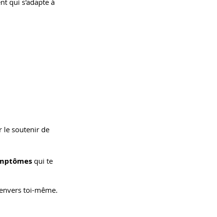
t qui s'adapte à
 le soutenir de
symptômes
qui te
envers toi-même.