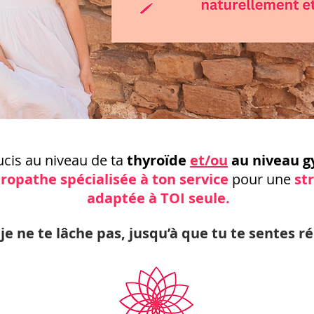
ucis au niveau de ta
thyroïde
et/ou
au niveau g
ropathe spécialisée
à ton service
pour une
st
adaptée à
TOI seule.
je ne te lâche pas, jusqu’à que tu te sentes r