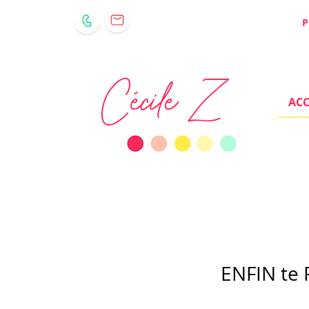
P
Cécile Z
ACC
ENFIN te 