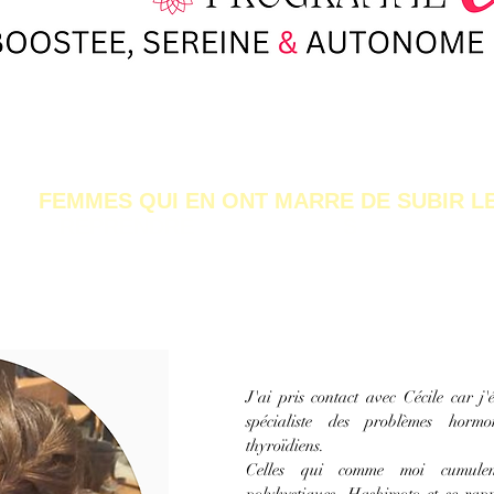
LES
FEMMES QUI EN ONT MARRE DE SUBIR 
LENT
REPRENDRE
LE POUVOIR
S
UR LEUR SA
J'ai pris contact avec Cécile car j'
spécialiste des problèmes horm
thyroïdiens.
Celles qui comme moi cumulent