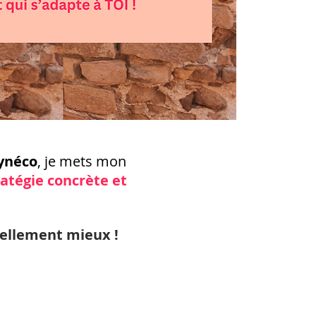
ynéco
, je mets mon
ratégie concrète et
éellement mieux !