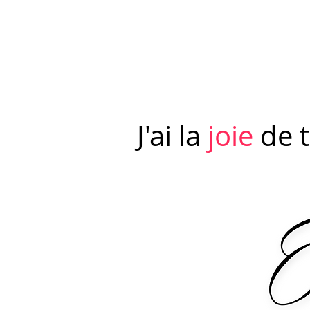
J'ai la
joie
de t