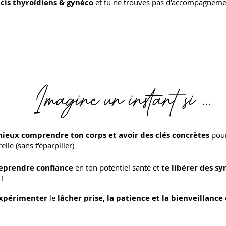
ucis thyroïdiens & gynéco
et tu ne trouves pas d'accompagnemen
Imagine un instant si ...
ieux comprendre ton corps et avoir des clés
concrètes
pour
lle (sans t'éparpiller)
reprendre confiance
en ton potentiel santé et
te libérer des 
 !
expérimenter
le
lâcher prise, la patience et la bienveillance