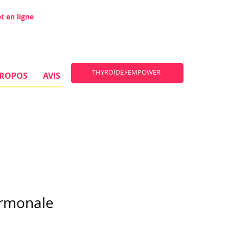
t en ligne
THYROÏDE⚡EMPOWER
PROPOS
AVIS
ormonale