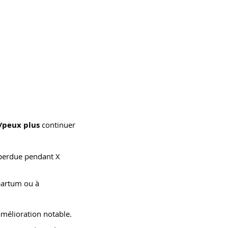
/peux plus
continuer
/perdue pendant X
 partum ou à
'amélioration notable.