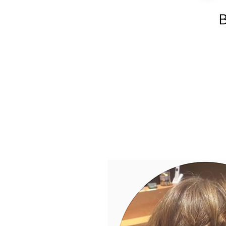
LE
PROGRAMME
POUR 
VEU