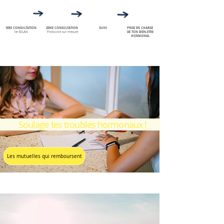
1ERE CONSULTATION
2EME CONSULTATION
SUIVI
PRISE EN CHARGE
1er BILAN
Protocole sur mesure
DE TON BIEN-ETRE
HORMONAL
Soulage tes troubles hormonaux !
Les mutuelles qui remboursent