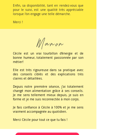
Enfin, sa disponibilité, tant en rendez-vous que
pour le suivi, est une qualité très appréciable
lorsque l'on engage une telle démarche.
Merci !
Manon
Cécile est un vrai tourbillon d’énergie et de
bonne humeur, totalement passionnée par son
métier!
Elle est très rigoureuse dans sa pratique avec
des conseils ciblés et des explications très
claires et détaillées.
Depuis notre première séance, j’ai totalement
changé mon alimentation grâce à ses conseils.
Je me sens tellement mieux depuis, je suis en
forme et je me suis reconnectée à mon corps.
Je fais confiance à Cécile à 100% et je me sens
vraiment accompagnée au quotidien.
Merci Cécile pour tout ce que tu fais !