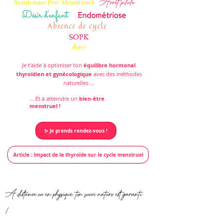
Je t'aide à
optimiser ton
équilibre hormonal
thyroïdien et gynécologique
avec des méthodes
naturelles ...
... Et à atteindre un
bien-être
menstruel !
✨ Je prends rendez-vous !
Article : Impact de la thyroïde sur le cycle menstruel
A distance ou en physique, ton suivi naturo est garanti
!