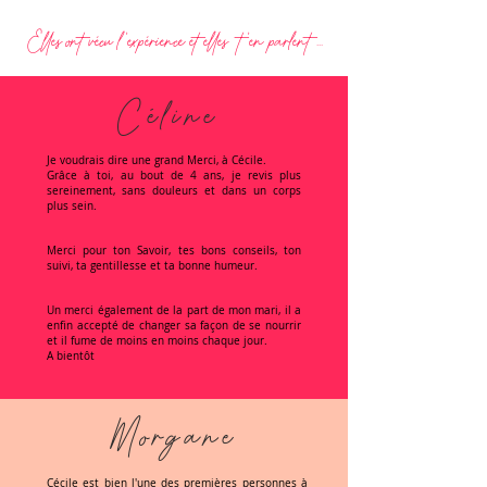
Elles ont vécu l'expérience et elles t'en parlent ...
Céline
Je voudrais dire une grand Merci, à Cécile.
Grâce à toi, au bout de 4 ans, je revis plus
sereinement, sans douleurs et dans un corps
plus sein.
Merci pour ton Savoir, tes bons conseils, ton
suivi, ta gentillesse et ta bonne humeur.
Un merci également de la part de mon mari, il a
enfin accepté de changer sa façon de se nourrir
et il fume de moins en moins chaque jour.
A bientôt
Morgane
Cécile est bien l'une des premières personnes à