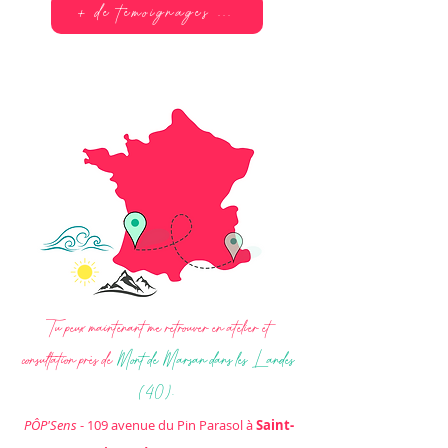
+ de témoignages ...
Tu peux maintenant me retrouver en atelier et
consultation près de
Mont de Marsan
dans les Landes
(40).
PÔP'Sens
- 109 avenue du Pin Parasol à
Saint-