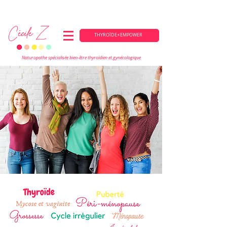
PÔP'Sens - 109 avenue du Pin Parasol - Saint-Pierre-du-Mont (40) et en ligne
Cécile Z
THYROÏDE⚡EMPOWER
Naturopathe spécialisée bien-être thyroïdien et gynécologique