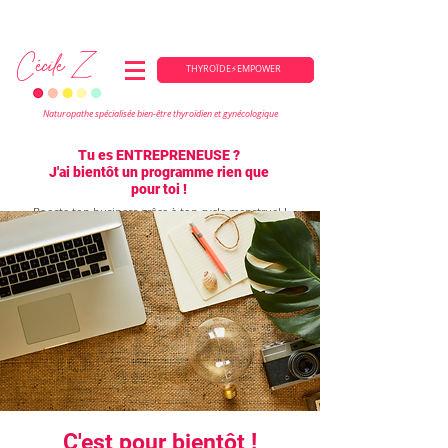
PÔP'Sens - 109 avenue du Pin Parasol - Saint-Pierre-du-Mont (40) et en ligne
Cécile Z
THYROÏDE⚡EMPOWER
Naturopathe spécialisée bien-être thyroïdien et gynécologique
Tu es ENTREPRENEUSE ?
J'ai bientôt un programme rien que
pour toi !
Booste ton business grâce à ton cycle menstruel !
C'est pour bientôt !