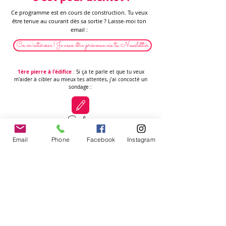
Ce programme est en cours de construction. Tu veux
être tenue au courant dès sa sortie ? Laisse-moi ton
email :
Ca m'interesse ! Je veux être prévenue via ta Newsletter
1ère pierre à l'édifice
:
Si ça te parle et que tu veux
m'aider à cibler au mieux tes attentes, j'ai concocté un
sondage :
Sondage
2ème pierre à l'édifice
:
Un appel en visio avec toi (MAX 30
Email
Phone
Facebook
Instagram
min) m'aiderait énormément pour te faire un programme aux
petits oignons.
Je sais que ton temps est précieux, j'ai une remise
exceptionnelle à t'offrir pour te remercier !
Réserver l'appel visio