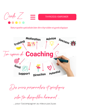
PÔP'Sens - 109 avenue du Pin Parasol - Saint-Pierre-du-Mont (40) et en ligne
Cécile Z
THYROÏDE⚡EMPOWER
Naturopathe spécialisée bien-être thyroïdien et gynécologique
Ton espace de
S
Des suivis personnalisés et spécifiques
selon ton déséquilibre hormonal ...
... pour t'accompagner au mieux pas à pas